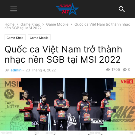
Home
Game Khác
Game Moblie
Quốc ca Việt Nam trở thành nhạc
nền SGB tại MSI 2022
Game Khác
Game Moblie
Quốc ca Việt Nam trở thành
nhạc nền SGB tại MSI 2022
1705
0
By
admin
-
23 Tháng 4, 2022