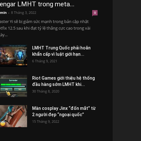
engar LMHT trong meta...
min
-
8 Tháng 3, 2022
0
ster Yi sẽ bị giảm sức mạnh trong bản cập nhật
tfix 12.5 sau khi đạt tỷ lệ thắng cực cao trong vài
ày...
LMHT Trung Quốc phải hoãn
khẩn cấp vì luật giới hạn...
6 Tháng 9, 2021
Riot Games giới thiệu hệ thống
đầu hàng sớm LMHT khi...
30 Tháng 8, 2020
Màn cosplay Jinx “đốn mắt” từ
2 người đẹp “ngoại quốc”
15 Tháng 9, 2022