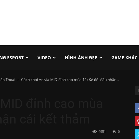
NG ESPORT
VIDEO
HÌNH ẢNH ĐẸP
GAME KHÁC
ền Thoại
Cách chơi Anivia MID đỉnh cao mùa 11: Kẻ đối đầu nhận...
a MID đỉnh cao mùa
hận cái kết thảm
4951
0