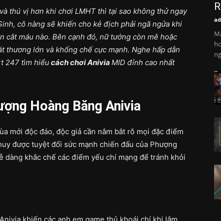
R
à thú vị hơn khi chơi LMHT thì tại sao không thử ngay
ad
Sinh, cô nàng sẽ khiến cho kẻ địch phải ngã ngửa khi
Ma
òn cắt máu nào. Bên cạnh đó, nữ tướng còn mê hoặc
ho
sát thương lớn và khống chế cực mạnh. Nghe hấp dẫn
ng
t 247 tìm hiểu
cách chơi Anivia
MID đỉnh cao nhất
hượng Hoàng Băng Anivia
mùa mới độc đáo, độc giả cần nắm bắt rõ mọi đặc điểm
 huy được tuyệt đối sức mạnh chiến đấu của Phượng
 dàng khắc chế các điểm yếu chí mạng để tránh khỏi
Anivia khiến các anh em game thủ khoái chí khi lâm