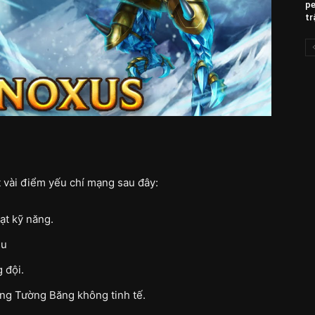
pe
tr
t vài điểm yếu chí mạng sau đây:
ạt kỹ năng.
êu
 đội.
ụng Tường Băng không tinh tế.