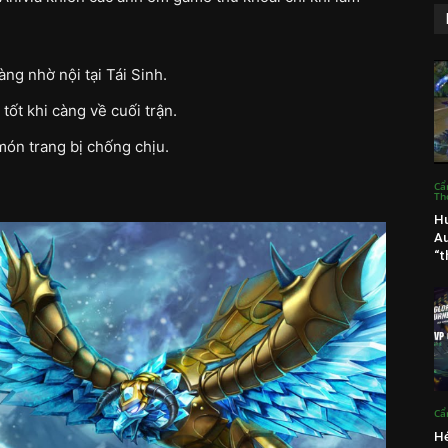
ng nhờ nội tại Tái Sinh.
tốt khi càng về cuối trận.
món trang bị chống chịu.
Cẩ
Th
Hư
Au
“t
Cẩ
Hé