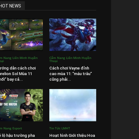
HOT NEWS
m Nang Liên Minh Huyền
Cẩm Nang Liên Minh Huyền
oại
Thoại
ớng dẫn cách chơi
Cách chơi Vayne đỉnh
relion Sol Mùa 11
cao mùa 11: “máu trâu”
hổi” bay cả...
cũng phải...
m Nang Esport
Tin Tức LMHT
 lộ hậu trường pha
Hoạt hình Giới thiệu Hoa