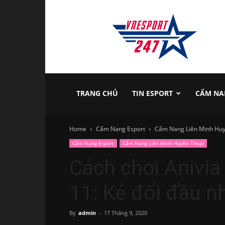
vnesport247
TRANG CHỦ
TIN ESPORT
CẨM NA
Home
Cẩm Nang Esport
Cẩm Nang Liên Minh Huy
Cẩm Nang Esport
Cẩm Nang Liên Minh Huyền Thoại
Cách chơi Anivi
11: Kẻ đối đầu n
By
admin
-
17 Tháng 9, 2020