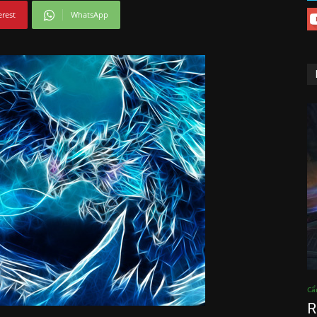
erest
WhatsApp
Cẩ
R