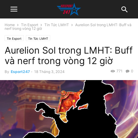
Home
Tin Esport
Tin Tức LMHT
Aurelion Sol trong LMHT: Buff và
nerf trong vòng 12 giờ
Tin Esport
Tin Tức LMHT
Aurelion Sol trong LMHT: Buff
và nerf trong vòng 12 giờ
771
0
By
Esport247
-
18 Tháng 3, 2024