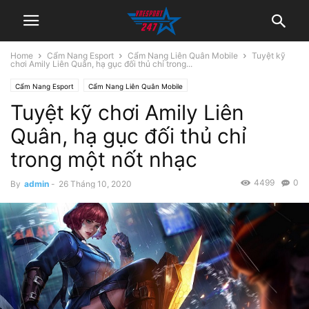
Home
Cẩm Nang Esport
Cẩm Nang Liên Quân Mobile
Tuyệt kỹ
chơi Amily Liên Quân, hạ gục đối thủ chỉ trong...
Cẩm Nang Esport
Cẩm Nang Liên Quân Mobile
Tuyệt kỹ chơi Amily Liên
Quân, hạ gục đối thủ chỉ
trong một nốt nhạc
4499
0
By
admin
-
26 Tháng 10, 2020