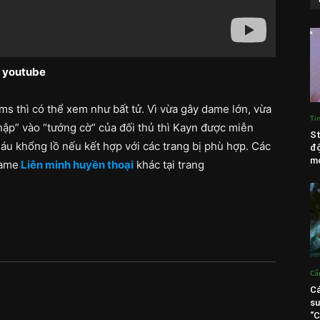
k youtube
ms thì có thể xem như bất tử. Vì vừa gây dame lớn, vừa
Ti
nhập” vào “tướng cờ” của đối thủ thì Kayn được miễn
St
máu khổng lồ nếu kết hợp với các trang bị phù hợp. Các
độ
mó
game
Liên minh huyền thoại
khác tại trang
Cẩ
Cá
su
“C