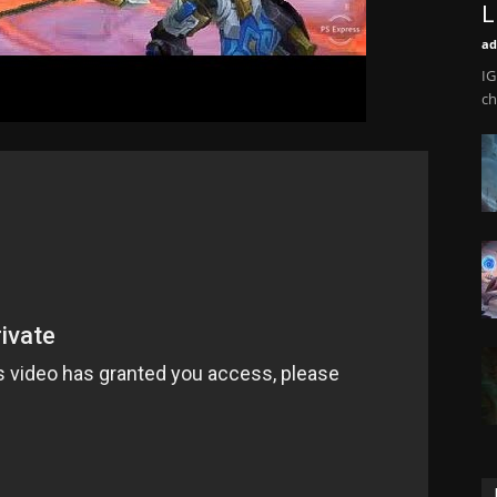
L
ad
IG
ch