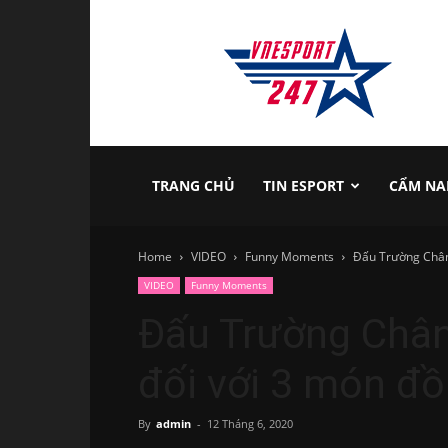
vnesport247
TRANG CHỦ
TIN ESPORT
CẨM NA
Home
VIDEO
Funny Moments
Đấu Trường Chân 
VIDEO
Funny Moments
Đấu Trường Chân 
đối với 3 món đồ
By
admin
-
12 Tháng 6, 2020