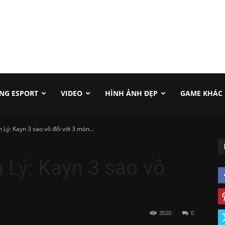
NG ESPORT
VIDEO
HÌNH ẢNH ĐẸP
GAME KHÁC
Lý: Kayn 3 sao vô đối với 3 món...
Lý: Kayn 3 sao vô
3020
0