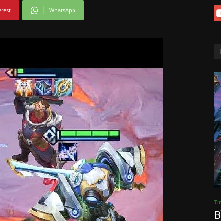
erest
WhatsApp
Ti
B