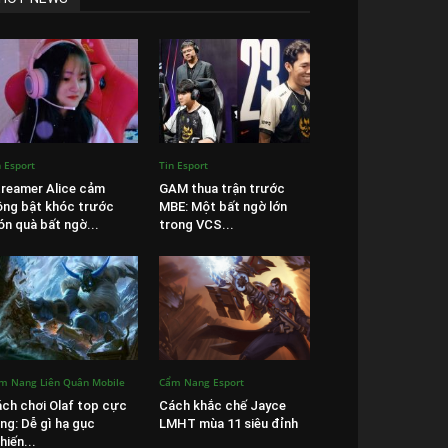
n Esport
Tin Esport
reamer Alice cảm
GAM thua trận trước
ng bật khóc trước
MBE: Một bất ngờ lớn
n quà bất ngờ...
trong VCS...
m Nang Liên Quân Mobile
Cẩm Nang Esport
ch chơi Olaf top cực
Cách khắc chế Jayce
ng: Dễ gì hạ gục
LMHT mùa 11 siêu đỉnh
hiến...