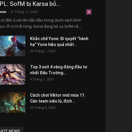
PL: SofM bị Karsa bỏ...
min
-
21 Tháng 11, 2020
0
 có đến 3 cái tên dẫn đầu trong danh sách bình
ọn. Ở vị trí đi rừng, Karsa đang bỏ xa SofM về...
Khắc chế Yone: Bí quyết “hành
hạ” Yone hiệu quả nhất...
24 Tháng 1, 2023
Top 3 unit 4 vàng đáng đầu tư
nhất Đấu Trường...
4 Tháng 1, 2023
Cách chơi Viktor mid mùa 11:
Cân team siêu lú, địch...
29 Tháng 9, 2020
HOT NEWS