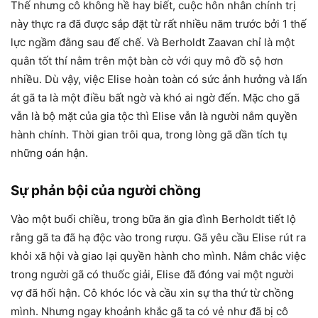
Thế nhưng cô không hề hay biết, cuộc hôn nhân chính trị
này thực ra đã được sắp đặt từ rất nhiều năm trước bởi 1 thế
lực ngầm đằng sau đế chế. Và Berholdt Zaavan chỉ là một
quân tốt thí nằm trên một bàn cờ với quy mô đồ sộ hơn
nhiều. Dù vậy, việc Elise hoàn toàn có sức ảnh hưởng và lấn
át gã ta là một điều bất ngờ và khó ai ngờ đến. Mặc cho gã
vẫn là bộ mặt của gia tộc thì Elise vẫn là người nắm quyền
hành chính. Thời gian trôi qua, trong lòng gã dần tích tụ
những oán hận.
Sự phản bội của người chồng
Vào một buổi chiều, trong bữa ăn gia đình Berholdt tiết lộ
rằng gã ta đã hạ độc vào trong rượu. Gã yêu cầu Elise rút ra
khỏi xã hội và giao lại quyền hành cho mình. Nắm chắc việc
trong người gã có thuốc giải, Elise đã đóng vai một người
vợ đã hối hận. Cô khóc lóc và cầu xin sự tha thứ từ chồng
mình. Nhưng ngay khoảnh khắc gã ta có vẻ như đã bị cô