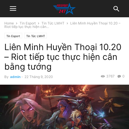
Home
Tin Esport
Tin Tức LMHT
Liên Minh Huyền Thoại 10.20 –
Riot tiếp tục thực hiện cân...
Tin Esport
Tin Tức LMHT
Liên Minh Huyền Thoại 10.20
– Riot tiếp tục thực hiện cân
bằng tướng
3767
0
By
admin
-
22 Tháng 9, 2020