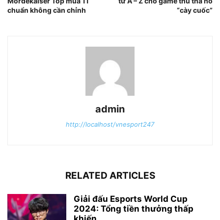
Mordekaiser Top mùa 11
từ A – Z cho game thủ tha hồ
chuẩn không cần chỉnh
“cày cuốc”
admin
http://localhost/vnesport247
RELATED ARTICLES
Giải đấu Esports World Cup
2024: Tổng tiền thưởng thấp
khiến...