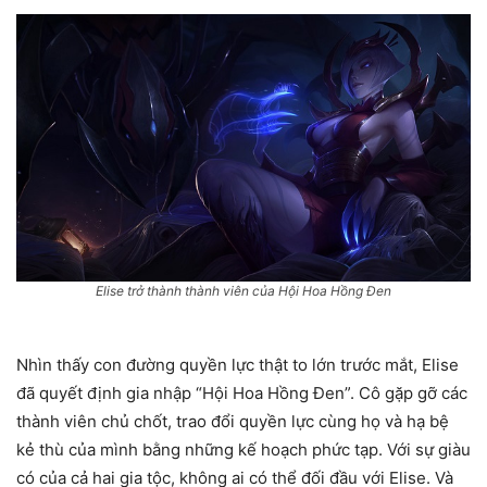
Elise trở thành thành viên của Hội Hoa Hồng Đen
Nhìn thấy con đường quyền lực thật to lớn trước mắt, Elise
đã quyết định gia nhập “Hội Hoa Hồng Đen”. Cô gặp gỡ các
thành viên chủ chốt, trao đổi quyền lực cùng họ và hạ bệ
kẻ thù của mình bằng những kế hoạch phức tạp. Với sự giàu
có của cả hai gia tộc, không ai có thể đối đầu với Elise. Và