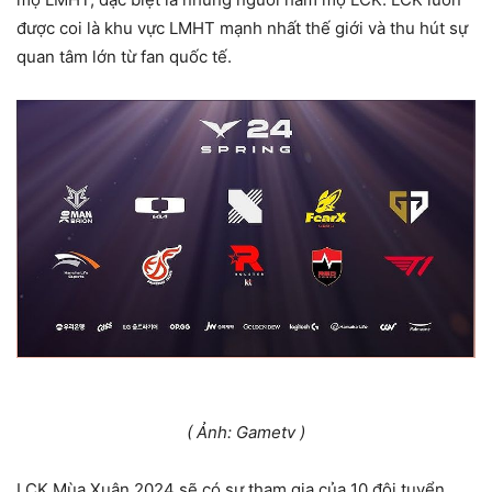
được coi là khu vực LMHT mạnh nhất thế giới và thu hút sự
quan tâm lớn từ fan quốc tế.
( Ảnh: Gametv )
LCK Mùa Xuân 2024 sẽ có sự tham gia của 10 đội tuyển