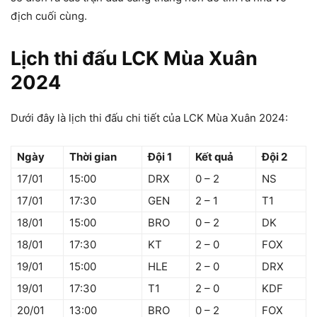
địch cuối cùng.
Lịch thi đấu LCK Mùa Xuân
2024
Dưới đây là lịch thi đấu chi tiết của LCK Mùa Xuân 2024:
Ngày
Thời gian
Đội 1
Kết quả
Đội 2
17/01
15:00
DRX
0 – 2
NS
17/01
17:30
GEN
2 – 1
T1
18/01
15:00
BRO
0 – 2
DK
18/01
17:30
KT
2 – 0
FOX
19/01
15:00
HLE
2 – 0
DRX
19/01
17:30
T1
2 – 0
KDF
20/01
13:00
BRO
0 – 2
FOX