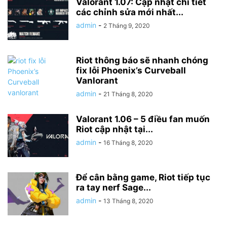
Valorant 1.07: Cập nhật chi tiết
các chỉnh sửa mới nhất...
admin
-
2 Tháng 9, 2020
Riot thông báo sẽ nhanh chóng
fix lỗi Phoenix’s Curveball
Vanlorant
admin
-
21 Tháng 8, 2020
Valorant 1.06 – 5 điều fan muốn
Riot cập nhật tại...
admin
-
16 Tháng 8, 2020
Để cân bằng game, Riot tiếp tục
ra tay nerf Sage...
admin
-
13 Tháng 8, 2020