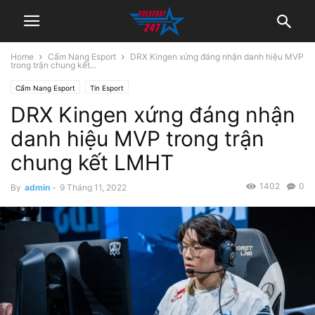
Home
Cẩm Nang Esport
DRX Kingen xứng đáng nhận danh hiệu MVP
trong trận chung kết...
Cẩm Nang Esport
Tin Esport
DRX Kingen xứng đáng nhận
danh hiệu MVP trong trận
chung kết LMHT
1402
0
By
admin
-
9 Tháng 11, 2022