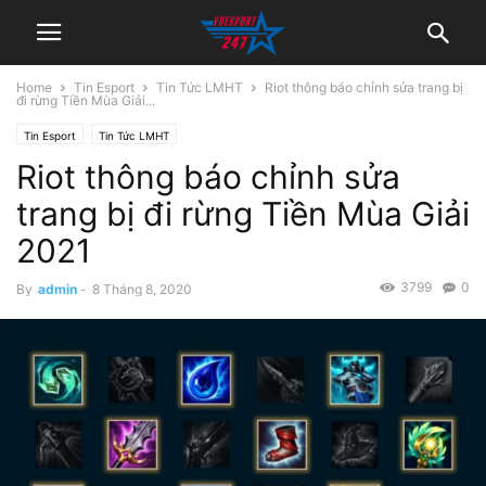
Home
Tin Esport
Tin Tức LMHT
Riot thông báo chỉnh sửa trang bị
đi rừng Tiền Mùa Giải...
Tin Esport
Tin Tức LMHT
Riot thông báo chỉnh sửa
trang bị đi rừng Tiền Mùa Giải
2021
3799
0
By
admin
-
8 Tháng 8, 2020