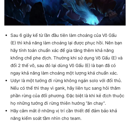
Sau 6 giây kể từ lần đầu tiên làm choáng của Võ Gấu
(E) thì khả năng làm choáng lại được phục hồi. Nên bạn
hãy tính toán chuẩn xác để gia tăng thêm khả năng
khống chế phe địch. Thường khi sử dụng Võ Gấu (E) và
đổi 2 thế võ, sau đó lại dùng Võ Gấu (E) là bạn đã có
ngay khả năng làm choáng một lượng khá chuẩn xác.
Udyr là một tướng đi rừng không ngán solo với đối thủ.
Nếu có thể thì thay vì gank, hãy liên tục sang hỏi thăm
phần rừng của đối phương. Đặc biệt là khi kẻ địch thuộc
họ những tướng đi rừng thiên hướng ”ăn chay”.
Hãy cắm mắt ở những vị trí cần thiết để đảm bảo khả
năng kiểm soát tầm nhìn cho team.