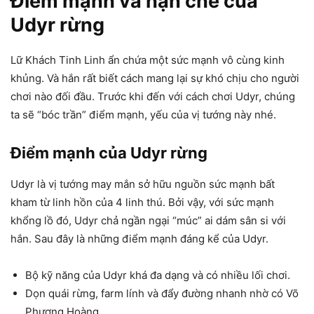
Điểm mạnh và hạn chế của
Udyr rừng
Lữ Khách Tinh Linh ẩn chứa một sức mạnh vô cùng kinh
khủng. Và hắn rất biết cách mang lại sự khó chịu cho người
chơi nào đối đầu. Trước khi đến với cách chơi Udyr, chúng
ta sẽ “bóc trần” điểm mạnh, yếu của vị tướng này nhé.
Điểm mạnh của Udyr rừng
Udyr là vị tướng may mắn sở hữu nguồn sức mạnh bất
kham từ linh hồn của 4 linh thú. Bởi vậy, với sức mạnh
khổng lồ đó, Udyr chả ngần ngại “múc” ai dám sân si với
hắn. Sau đây là những điểm mạnh đáng kể của Udyr.
Bộ kỹ năng của Udyr khá đa dạng và có nhiều lối chơi.
Dọn quái rừng, farm lính và đẩy đường nhanh nhờ có Võ
Phượng Hoàng.