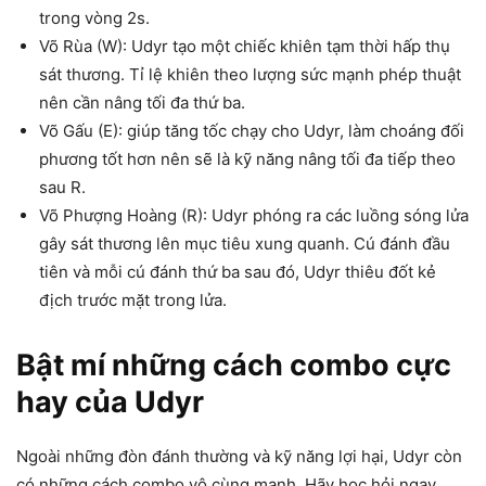
trong vòng 2s.
Võ Rùa (W): Udyr tạo một chiếc khiên tạm thời hấp thụ
sát thương. Tỉ lệ khiên theo lượng sức mạnh phép thuật
nên cần nâng tối đa thứ ba.
Võ Gấu (E): giúp tăng tốc chạy cho Udyr, làm choáng đối
phương tốt hơn nên sẽ là kỹ năng nâng tối đa tiếp theo
sau R.
Võ Phượng Hoàng (R): Udyr phóng ra các luồng sóng lửa
gây sát thương lên mục tiêu xung quanh. Cú đánh đầu
tiên và mỗi cú đánh thứ ba sau đó, Udyr thiêu đốt kẻ
địch trước mặt trong lửa.
Bật mí những cách combo cực
hay của Udyr
Ngoài những đòn đánh thường và kỹ năng lợi hại, Udyr còn
có những cách combo vô cùng mạnh. Hãy học hỏi ngay