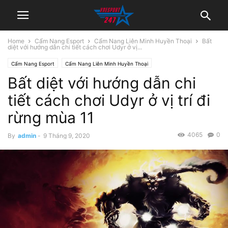
Home
Cẩm Nang Esport
Cẩm Nang Liên Minh Huyền Thoại
Bất
diệt với hướng dẫn chi tiết cách chơi Udyr ở vị...
Cẩm Nang Esport
Cẩm Nang Liên Minh Huyền Thoại
Bất diệt với hướng dẫn chi
tiết cách chơi Udyr ở vị trí đi
rừng mùa 11
4065
0
By
admin
-
9 Tháng 9, 2020