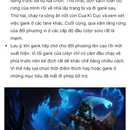
đứng trước ba sự lựa chọn. Thứ nhất, dọn sạch toàn bộ
rừng của mình rồi về nhà lấy trang bị và đi gank sau.
Thứ hai, chạy ra sông ăn nốt con Cua Kì Cục và xem xét
việc gank ở các lane khác. Cuối cùng, qua xâm lăng rừng
của đối phương vì ở các cấp độ đầu Udyr solo rất là
mạnh.
Lưu ý, khi gank hãy chờ cho đối phương lên cao rồi mới
xuất hiện. Vì lối gank của Udyr chỉ có cắm đầu chạy về
phía trước nên kẻ địch rất dễ khắc chế bằng nhiều cách.
Vì thế hãy lựa chọn thời điểm thích hợp hoặc gank ở
những mục tiêu đã mất đi phép bổ trợ.