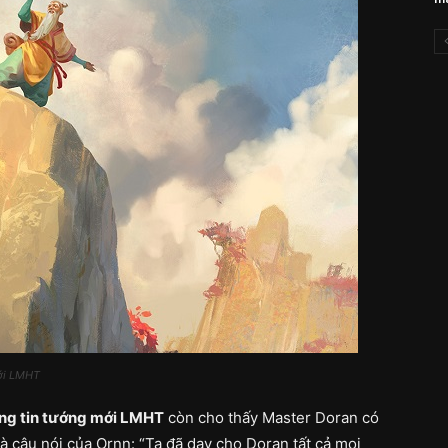
mới LMHT
ng tin tướng mới LMHT
còn cho thấy Master Doran có
là câu nói của Ornn: “Ta đã dạy cho Doran tất cả mọi