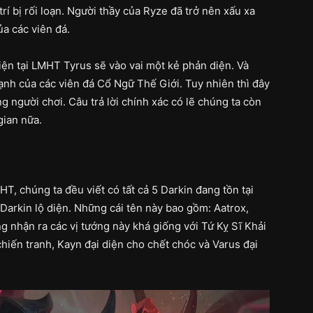
í bị rối loạn. Người thầy của Ryze đã trở nên xấu xa
a các viên đá.
iện tại LMHT Tyrus sẽ vào vai một kẻ phản diện. Và
ạnh của các viên đá Cổ Ngữ Thế Giới. Tuy nhiên thì đây
 người chơi. Câu trả lời chính xác có lẽ chúng ta còn
gian nữa.
T, chúng ta đều viết có tất cả 5 Darkin đang tồn tại
3 Darkin lộ diện. Những cái tên này bao gồm: Aatrox,
ng nhận ra các vị tướng này khá giống với Tứ Kỵ Sĩ Khải
chiến tranh, Kayn đại diện cho chết chóc và Varus đại