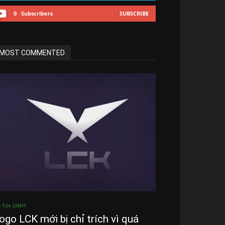
0
Subscribers
SUBSCRIBE
MOST COMMENTED
n Tức LMHT
ogo LCK mới bị chỉ trích vì quá