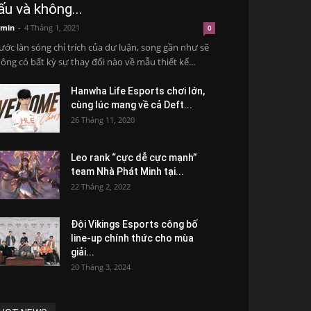
ấu và không...
min
-
4 Tháng 1, 2021
0
ước làn sóng chỉ trích của dư luận, song gần như sẽ
ông có bất kỳ sự thay đổi nào về mẫu thiết kế...
Hanwha Life Esports chơi lớn,
cùng lúc mang về cả Deft...
26 Tháng 11, 2020
Leo rank “cực dễ cực mạnh”
team Nhà Phát Minh tại...
22 Tháng 2, 2022
Đội Vikings Esports công bố
line-up chính thức cho mùa
giải...
20 Tháng 3, 2024