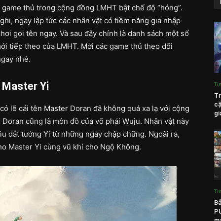
ác game thủ trong cộng đồng LMHT bật chế độ “hóng”.
ghi, ngay lập tức các nhân vật có tiềm năng gia nhập
ơi gọi tên ngay. Và sau đây chính là danh sách một số
mới tiếp theo của LMHT. Mời các game thủ theo dõi
ngay nhé.
 Master Yi
Ti
Tr
c
 có lẽ cái tên Master Doran đã không quá xa lạ với cộng
gi
 Doran cũng là môn đồ của võ phái Wuju. Nhân vật này
dìu dắt tướng Yi từ những ngày chập chững. Ngoài ra,
ho Master Yi cùng vũ khí cho Ngộ Không.
Ti
Bả
PU
ma