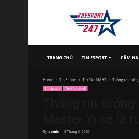
vnesport247
TRANG CHỦ
TIN ESPORT
CẨM NA
Home
Tin Esport
Tin Tức LMHT
Thông tin tướng
Tin Esport
Tin Tức LMHT
Thông tin tướng
Master Yi sẽ là 
By
admin
-
6 Tháng 6, 2020