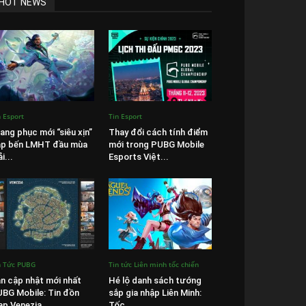
HOT NEWS
n Esport
Tin Esport
ang phục mới “siêu xịn”
Thay đổi cách tính điểm
ập bến LMHT đầu mùa
mới trong PUBG Mobile
ải...
Esports Việt...
n Tức PUBG
Tin tức Liên minh tốc chiến
n cập nhật mới nhất
Hé lộ danh sách tướng
BG Mobile: Tin đồn
sắp gia nhập Liên Minh:
p Venezia...
Tốc...