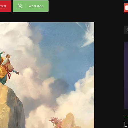
erest
WhatsApp
Ti
L