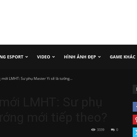
NG ESPORT
VIDEO
HÌNH ẢNH ĐẸP
GAME KHÁC
 mới LMHT: Sư phụ Master Yi sẽ là tướng...
 mới LMHT: Sư phụ
tướng mới tiếp theo?
3339
0