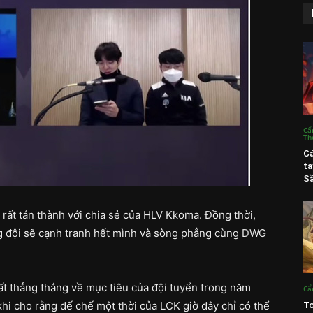
Cẩ
Th
C
ta
Sầ
rất tán thành với chia sẻ của HLV Kkoma. Đồng thời,
g đội sẽ cạnh tranh hết mình và sòng phẳng cùng DWG
ất thẳng thắng về mục tiêu của đội tuyển trong năm
Cẩ
hi cho rằng đế chế một thời của LCK giờ đây chỉ có thể
To