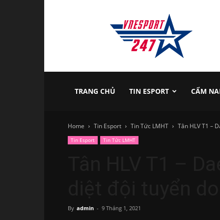
vnesport247
TRANG CHỦ
TIN ESPORT
CẨM NA
Home
Tin Esport
Tin Tức LMHT
Tân HLV T1 – Da
Tin Esport
Tin Tức LMHT
Tân HLV T1 – Da
diệt đội tuyển do
By
admin
-
9 Tháng 1, 2021