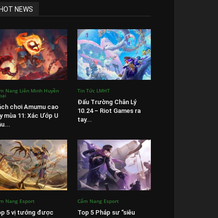
HOT NEWS
m Nang Liên Minh Huyền
Tin Tức LMHT
oại
Đấu Trường Chân Lý
ách chơi Amumu cao
10.24 – Riot Games ra
y mùa 11: Xác Ướp U
tay...
u...
m Nang Esport
Cẩm Nang Esport
p 5 vị tướng được
Top 5 Pháp sư “siêu