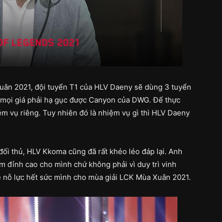
 Xuân 2021, đội tuyển T1 của HLV Daeny sẽ dùng 3 tuyển
g mọi giá phải hạ gục được Canyon của DWG. Để thực
ệm vụ riêng. Tuy nhiên đó là nhiệm vụ gì thì HLV Daeny
đối thủ, HLV Kkoma cũng đã rất khéo léo đáp lại. Anh
ìm đỉnh cao cho mình chứ không phải vì duy trì vinh
ẽ nỗ lực hết sức mình cho mùa giải LCK Mùa Xuân 2021.