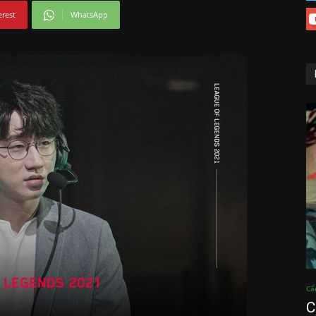
erest
WhatsApp
Cẩ
C