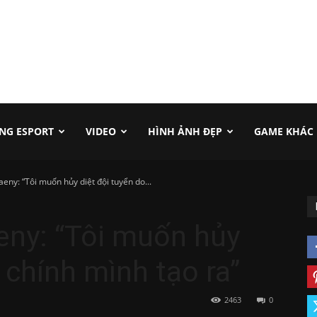
NG ESPORT
VIDEO
HÌNH ẢNH ĐẸP
GAME KHÁC
eny: “Tôi muốn hủy diệt đội tuyển do...
eny: “Tôi muốn hủy
 chính mình tạo ra”
2463
0