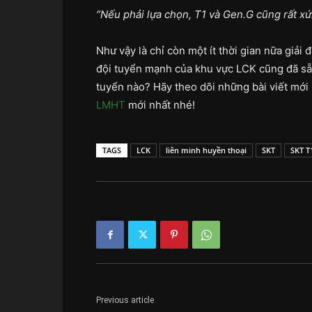
“Nếu phải lựa chọn, T1 và Gen.G cũng rất xứn
Như vậy là chỉ còn một ít thời gian nữa giả
đội tuyển mạnh của khu vực LCK cũng đã sẵn
tuyển nào? Hãy theo dõi những bài viết mới
LMHT
mới nhất nhé!
TAGS
LCK
liên minh huyền thoại
SKT
SKT T
Previous article