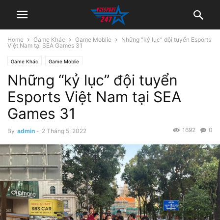
Home
Game Khác
Game Moblie
Những “kỷ lục” đội tuyển Esports
Việt Nam tại SEA Games 31
Game Khác
Game Moblie
Những “kỷ lục” đội tuyển
Esports Việt Nam tại SEA
Games 31
1692
0
By
admin
-
2 Tháng 5, 2022