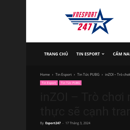
vnesport247
TRANG CHỦ
TIN ESPORT
CẨM NA
Home
Tin Esport
Tin Tức PUBG
inZOI – Trò chơ
Tin Esport
Tin Tức PUBG
inZOI – Trò chơi
thực sẽ cạnh tra
By
Esport247
-
17 Tháng 3, 2024