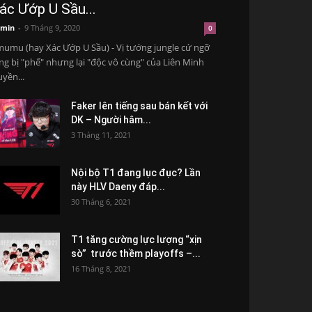
ác Ướp U Sầu...
min
-
9 Tháng 9, 2020
0
umu (hay Xác Ướp U Sầu) - Vị tướng jungle cứ ngỡ
ng bị "phế" nhưng lại "độc vô cùng" của Liên Minh
yền...
Faker lên tiếng sau bán kết với
DK – Người hâm...
3 Tháng 11, 2021
Nội bộ T1 đang lục đục? Lần
này HLV Daeny đáp...
30 Tháng 6, 2021
T1 tăng cường lực lượng “xịn
sò” trước thềm playoffs –...
16 Tháng 8, 2021