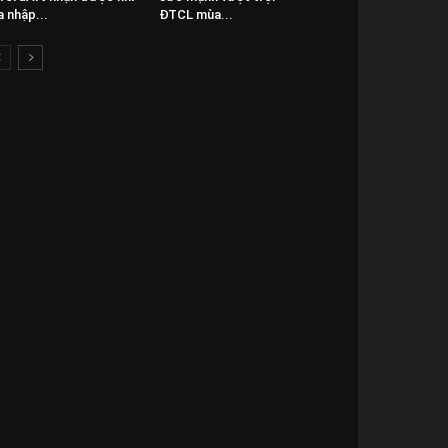
a nhập...
ĐTCL mùa...