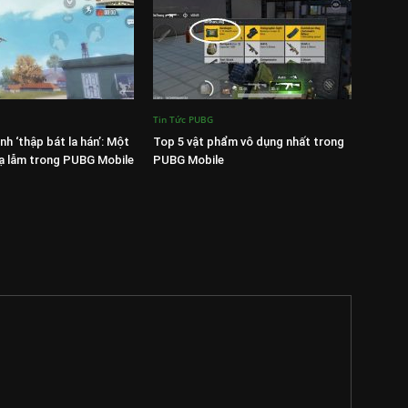
Tin Tức PUBG
nh ‘thập bát la hán’: Một
Top 5 vật phẩm vô dụng nhất trong
 lạ lẫm trong PUBG Mobile
PUBG Mobile