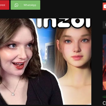
erest
WhatsApp
Cẩ
C