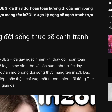
X
PUBG, đã thay đổi hoàn toàn hướng đi của mình bằng
ad
hực mang tên inZOI, được kỳ vọng sẽ cạnh tranh trực
Am
rằ
Hu
g đời sống thực sẽ cạnh tranh
 PUBG – đã gây ngạc nhiên khi thay đổi hoàn toàn
 loại game sinh tồn và bắn súng như trước đây,
 dự án mô phỏng đời sống thực mang tên inZOI. Đặc
 tiếp hoặc thậm chí vượt mặt thương hiệu nổi tiếng The
 gian dài.