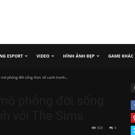
NG ESPORT
VIDEO
HÌNH ẢNH ĐẸP
GAME KHÁC
i mô phỏng đời sống thực sẽ cạnh tranh...
 mô phỏng đời sống
nh với The Sims
820
0