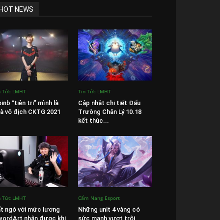
HOT NEWS
n Tức LMHT
Tin Tức LMHT
inb “tiên tri” mình là
Cập nhật chi tiết Đấu
à vô địch CKTG 2021
Trường Chân Lý 10.18
kết thúc...
n Tức LMHT
Cẩm Nang Esport
t ngờ với mức lương
Những unit 4 vàng có
ordArt nhận được khi
sức mạnh vượt trội