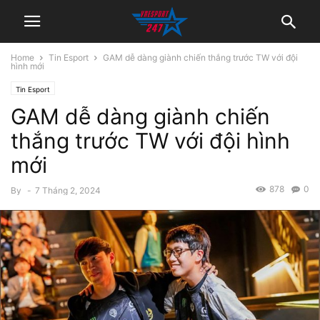
Home
Tin Esport
GAM dễ dàng giành chiến thắng trước TW với đội
hình mới
Tin Esport
GAM dễ dàng giành chiến
thắng trước TW với đội hình
mới
878
0
By
-
7 Tháng 2, 2024