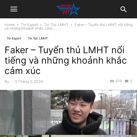
Home
Tin Esport
Tin Tức LMHT
Faker – Tuyển thủ LMHT nổi tiếng
và những khoảnh khắc cảm...
Tin Esport
Tin Tức LMHT
Faker – Tuyển thủ LMHT nổi
tiếng và những khoảnh khắc
cảm xúc
919
0
By
-
5 Tháng 2, 2024