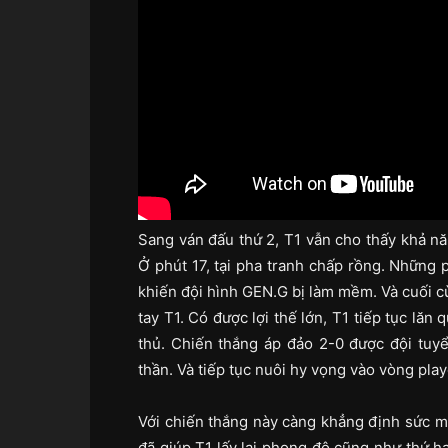
Sang ván đấu thứ 2, T1 vẫn cho thấy khả năn
Ở phút 17, tại pha tranh chấp rồng. Những 
khiến đội hình GEN.G bị làm mềm. Và cuối c
tay T1. Có được lợi thế lớn, T1 tiếp tục lăn
thủ. Chiến thắng áp đảo 2-0 được đội tuyển
thần. Và tiếp tục nuôi hy vọng vào vòng play
Với chiến thắng này càng khẳng định sức m
đã giúp T1 lấy lại phong độ cũng như thứ 