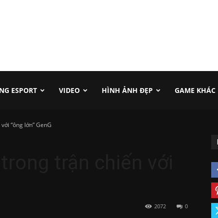
NG ESPORT
VIDEO
HÌNH ẢNH ĐẸP
GAME KHÁC
 với “ông lớn” GenG
trong trận chiến với
2072
0