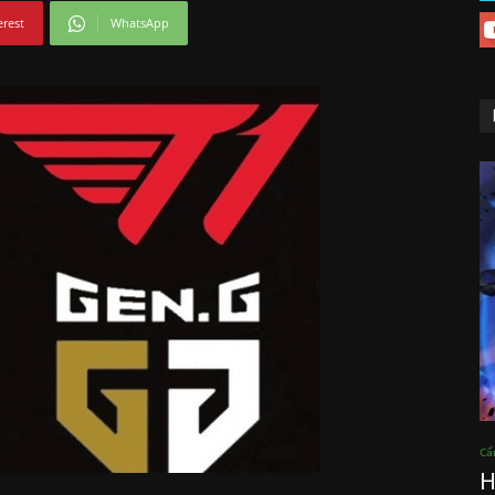
erest
WhatsApp
Cẩ
H