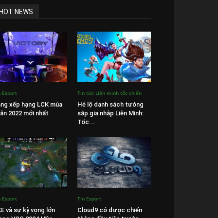
HOT NEWS
n Esport
Tin tức Liên minh tốc chiến
ng xếp hạng LCK mùa
Hé lộ danh sách tướng
ân 2022 mới nhất
sắp gia nhập Liên Minh:
Tốc...
n Esport
Tin Esport
E và sự kỳ vọng lớn
Cloud9 có được chiến