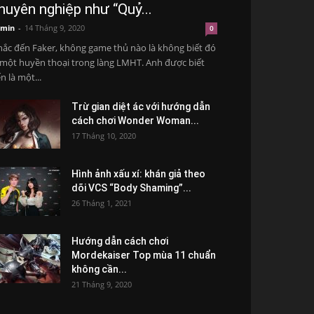
huyên nghiệp như “Quỷ...
min
-
14 Tháng 9, 2020
0
ắc đến Faker, không game thủ nào là không biết đó
 một huyền thoại trong làng LMHT. Anh được biết
n là một...
Trừ gian diệt ác với hướng dẫn
cách chơi Wonder Woman...
17 Tháng 10, 2020
Hình ảnh xấu xí: khán giả theo
dõi VCS “Body Shaming”...
26 Tháng 1, 2021
Hướng dẫn cách chơi
Mordekaiser Top mùa 11 chuẩn
không cần...
21 Tháng 9, 2020