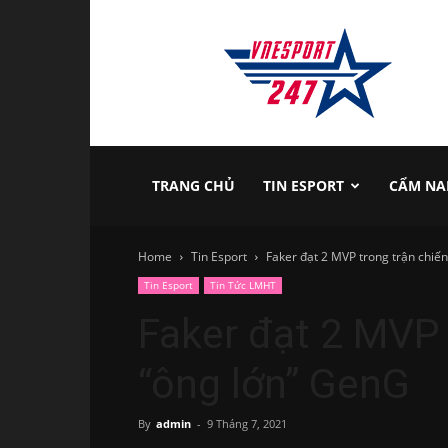
vnesport247
TRANG CHỦ
TIN ESPORT
CẨM NA
Home
Tin Esport
Faker đạt 2 MVP trong trận chiến
Tin Esport
Tin Tức LMHT
Faker đạt 2 MVP 
“ông lớn” GenG
By
admin
-
9 Tháng 7, 2021