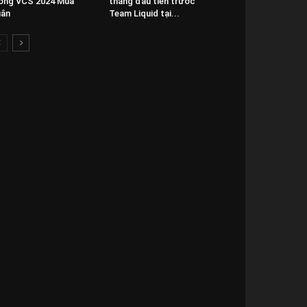
ong VCS 2024 Mùa
thắng đầu tiên trước
uân
Team Liquid tại...