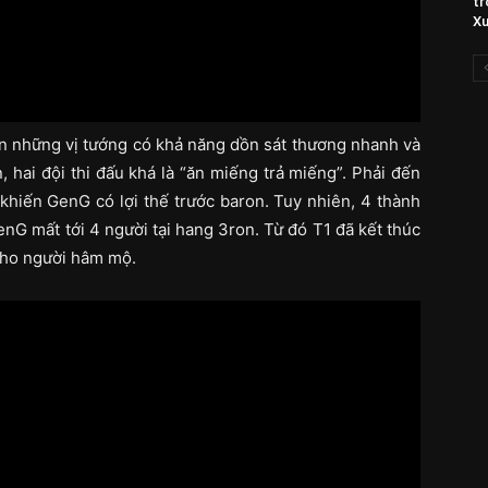
tr
X
ến những vị tướng có khả năng dồn sát thương nhanh và
 hai đội thi đấu khá là “ăn miếng trả miếng”. Phải đến
khiến GenG có lợi thế trước baron. Tuy nhiên, 4 thành
enG mất tới 4 người tại hang 3ron. Từ đó T1 đã kết thúc
cho người hâm mộ.