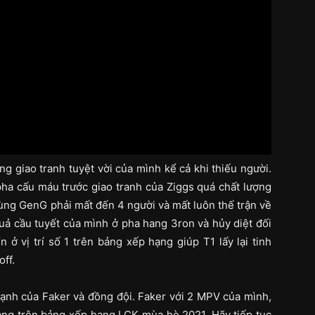
g giao tranh tuyệt vời của mình kể cả khi thiếu người.
pha cấu máu trước giao tranh của Ziggs quá chất lượng
ùng GenG phải mất đến 4 người và mất luôn thế trận về
 quả cầu tuyết của mình ở pha hang 3ron và hủy diệt đối
 ở vị trí số 1 trên bảng xếp hạng giúp T1 lấy lại tinh
off.
ạnh của Faker và đồng đội. Faker với 2 MPV của mình,
hạng trên bảng xếp hạng LCK mùa hè 2021. Hãy tiếp tục