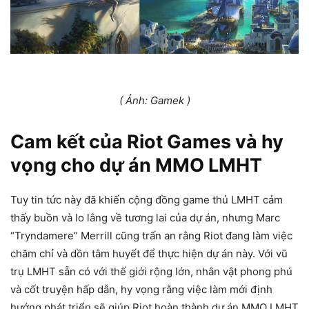
( Ảnh: Gamek )
Cam kết của Riot Games và hy
vọng cho dự án MMO LMHT
Tuy tin tức này đã khiến cộng đồng game thủ LMHT cảm
thấy buồn và lo lắng về tương lai của dự án, nhưng Marc
“Tryndamere” Merrill cũng trấn an rằng Riot đang làm việc
chăm chỉ và dồn tâm huyết để thực hiện dự án này. Với vũ
trụ LMHT sẵn có với thế giới rộng lớn, nhân vật phong phú
và cốt truyện hấp dẫn, hy vọng rằng việc làm mới định
hướng phát triển sẽ giúp Riot hoàn thành dự án MMO LMHT