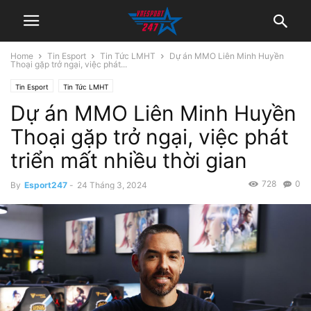
Home
Tin Esport
Tin Tức LMHT
Dự án MMO Liên Minh Huyền
Thoại gặp trở ngại, việc phát...
Tin Esport
Tin Tức LMHT
Dự án MMO Liên Minh Huyền
Thoại gặp trở ngại, việc phát
triển mất nhiều thời gian
728
0
By
Esport247
-
24 Tháng 3, 2024