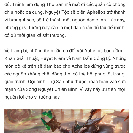
đủ. Tránh lạm dụng Thợ Săn mà mất đi các quân cờ chống
chịu hoặc đa dụng. Nguyệt Tộc sẽ biến Aphelios trở thành
vị tướng 4 sao, sẽ trở thành một nguồn dame lớn. Lúc này,
những gì vị tướng này cần là một dàn chắn đủ lâu để mình
có đủ thời gian xả sát thương.
Về trang bị, những item cần có đối với Aphelios bao gồm:
Khăn Giải Thuật, Huyết Kiếm và Nắm Đấm Công Lý. Những
món đồ kể trên sẽ đảm bảo cho Aphelios đứng vững trước
các nguồn khống chế, đồng thời có thể hồi phục tốt trong
giao tranh. Đội hình Thợ Săn phụ thuộc hoàn toàn vào sức
mạnh của Song Nguyệt Chiến Binh, vì vậy hãy ưu tiên mọi
nguồn lợi cho vị tướng này.