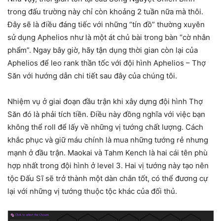
trong đấu trường này chỉ còn khoảng 2 tuần nữa mà thôi.
Đây sẽ là điều đáng tiếc với những “tín đồ” thường xuyên
sử dụng Aphelios như là một át chủ bài trong bàn “cờ nhân
phẩm”. Ngay bây giờ, hãy tận dụng thời gian còn lại của
Aphelios để leo rank thần tốc với đội hình Aphelios – Thợ
Săn với hướng dẫn chi tiết sau đây của chúng tôi.
Nhiệm vụ ở giai đoạn đầu trận khi xây dựng đội hình Thợ
Săn đó là phải tích tiền. Điều này đồng nghĩa với việc bạn
không thể roll để lấy về những vị tướng chất lượng. Cách
khắc phục và giữ máu chính là mua những tướng rẻ nhưng
mạnh ở đầu trận. Maokai và Tahm Kench là hai cái tên phù
hợp nhất trong đội hình ở level 3. Hai vị tướng này tạo nên
tộc Đấu Sĩ sẽ trở thành một dàn chắn tốt, có thể đương cự
lại với những vị tướng thuộc tộc khác của đối thủ.