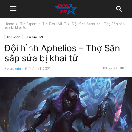
Home
Tin Esport
Tin Tức LMHT
Đội hình Aphelios – Thợ Săn sắp
sửa bị khai tử
Tin Esport
Tin Tức LMHT
Đội hình Aphelios – Thợ Săn
sắp sửa bị khai tử
2230
0
By
admin
-
6 Tháng 1, 2021