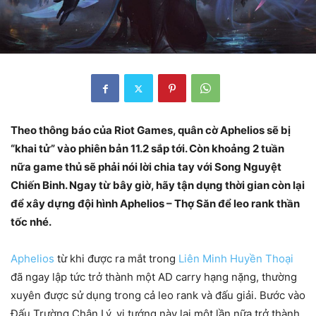
Theo thông báo của Riot Games, quân cờ Aphelios sẽ bị
“khai tử” vào phiên bản 11.2 sắp tới. Còn khoảng 2 tuần
nữa game thủ sẽ phải nói lời chia tay với Song Nguyệt
Chiến Binh. Ngay từ bây giờ, hãy tận dụng thời gian còn lại
để xây dựng đội hình Aphelios – Thợ Săn để leo rank thần
tốc nhé.
Aphelios
từ khi được ra mắt trong
Liên Minh Huyền Thoại
đã ngay lập tức trở thành một AD carry hạng nặng, thường
xuyên được sử dụng trong cả leo rank và đấu giải. Bước vào
Đấu Trường Chân Lý, vị tướng này lại một lần nữa trở thành