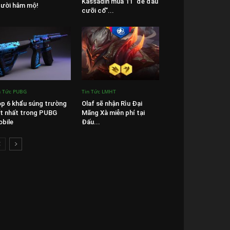
Kassadin mùa 11 “đè đầu
ười hâm mộ!
cưỡi cổ”...
n Tức PUBG
Tin Tức LMHT
p 6 khẩu súng trường
Olaf sẽ nhận Rìu Đại
t nhất trong PUBG
Mãng Xà miễn phí tại
bile
Đấu...