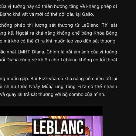
của vị tướng này có thiên hướng tăng về kháng phép đi
lanc khá vất vả mới có thể đối đầu lại Galio.
chống phép thì lượng sát thương từ LeBlanc. Thì sát
đáng kể. Ngoài ra khả năng khống chế bằng Khóa Bóng
o mà khó có thể đi ra khi muốn lao vào dồn sát thương.
ậc nhất LMHT Diana. Chính là nỗi ám ảnh của vị tướng
uổi Diana cũng sẽ khiến cho Leblanc không có lối thoát
ng muốn gặp. Bởi Fizz vừa có khả năng né chiêu tốt lại
ới chiêu thức Nhảy Múa/Tung Tăng Fizz có thể nhanh
Và quay lại trả sát thương với bộ combo của mình.