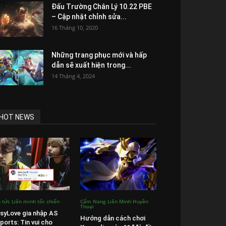
Đấu Trường Chân Lý 10.22 PBE
– Cập nhật chỉnh sửa...
16 Tháng 10, 2020
Những trang phục mới và hấp
dẫn sẽ xuất hiện trong...
14 Tháng 4, 2024
HOT NEWS
n tức Liên minh tốc chiến
Cẩm Nang Liên Minh Huyền
Thoại
syLove gia nhập AS
Hướng dẫn cách chơi
ports: Tin vui cho