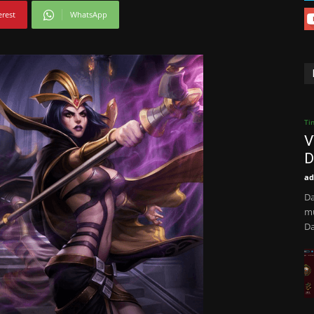
erest
WhatsApp
Ti
V
D
ad
Da
mù
Da