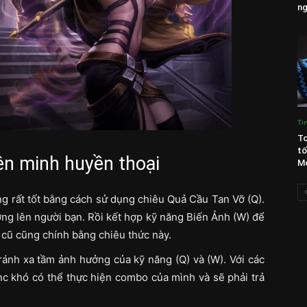
ng
Ti
To
tố
ên minh huyền thoại
Mo
g rất tốt bằng cách sử dụng chiêu Quả Cầu Tan Vỡ (Q).
ng lên người bạn. Rồi kết hợp kỹ năng Biến Ảnh (W) để
ỗ cũ cũng chính bằng chiêu thức này.
tránh xa tầm ảnh hưởng của kỹ năng (Q) và (W). Với các
c khó có thể thực hiện combo của mình và sẽ phải trả