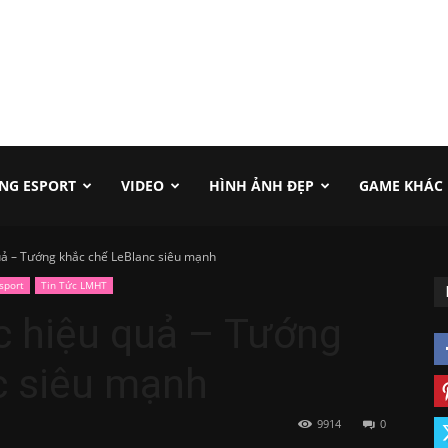
NG ESPORT
VIDEO
HÌNH ẢNH ĐẸP
GAME KHÁC
uả – Tướng khắc chế LeBlanc siêu mạnh
sport
Tin Tức LMHT
c hiệu quả – Tướng
c siêu mạnh
9914
0