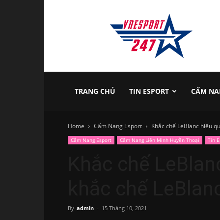
vnesport247
TRANG CHỦ
TIN ESPORT
CẨM NA
Home
Cẩm Nang Esport
Khắc chế LeBlanc hiệu q
Cẩm Nang Esport
Cẩm Nang Liên Minh Huyền Thoại
Tin E
Khắc chế LeBlan
khắc chế LeBlan
By
admin
-
15 Tháng 10, 2021