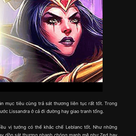
n mục tiêu cùng trả sát thương liên tục rất tốt. Trong
rước Lissandra ở cả đi đường hay giao tranh tổng.
iều vị tướng có thể khắc chế Leblanc tốt. Như những
hay dồn sát thương nhanh chóng mạnh mẽ như Zed hay