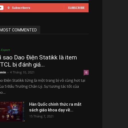
0
Subscribers
SUBSCRIBE
MOST COMMENTED
n Esport
ì sao Dao Điện Statikk là item
TCL bị đánh giá...
min
-
4 Tháng 10, 2021
0
o Điện Statikk từng là một trang bị vô cùng hot tại
a 5 Đấu Trường Chân Lý. Sự tương tác tốt của
o...
Hàn Quốc chính thức ra mắt
sách giáo khoa dạy về...
15 Tháng 7, 2021