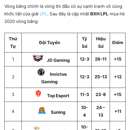
Vòng bảng chính là vòng thi đấu có sự cạnh tranh vô cùng
khốc liệt của giải
LPL
. Sau đây là cập nhật
BXH LPL
mùa hè
2020 vòng bảng:
Thứ
Tỷ
Hiệu
Đội Tuyển
Điểm
Tự
Số
Số
1
12-3
26-11
+15
JD Gaming
Invictus
2
12-3
25-13
+12
Gaming
3
11-3
23-8
+15
Top Esport
10-
24 –
4
+11
Suning
4
13
10-