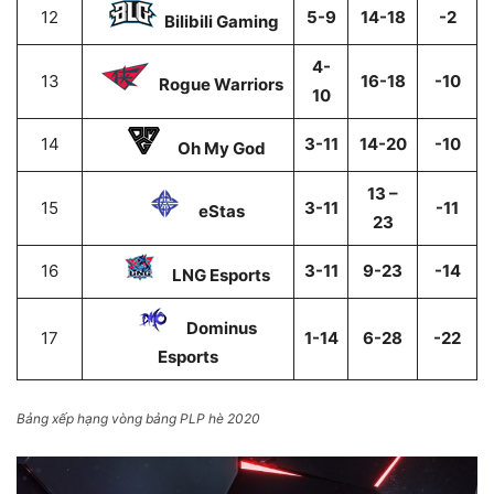
12
5-9
14-18
-2
Bilibili Gaming
4-
13
16-18
-10
Rogue Warriors
10
14
3-11
14-20
-10
Oh My God
13 –
15
3-11
-11
eStas
23
16
3-11
9-23
-14
LNG Esports
Dominus
17
1-14
6-28
-22
Esports
Bảng xếp hạng vòng bảng PLP hè 2020