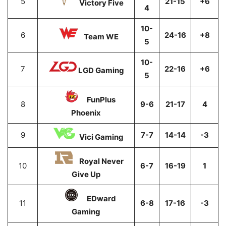
5
21-15
+6
Victory Five
4
10-
6
24-16
+8
Team WE
5
10-
7
22-16
+6
LGD Gaming
5
FunPlus
8
9-6
21-17
4
Phoenix
9
7-7
14-14
-3
Vici Gaming
Royal Never
10
6-7
16-19
1
Give Up
EDward
11
6-8
17-16
-3
Gaming