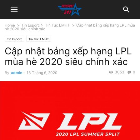
Home
Tin Esport
Tin Tức LMHT
Cập nhật bảng xếp hạng LPL mùa
hè 2020 siêu chính xác
Tin Esport
Tin Tức LMHT
Cập nhật bảng xếp hạng LPL
mùa hè 2020 siêu chính xác
3053
0
By
admin
-
13 Tháng 6, 2020