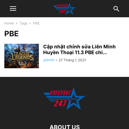
Home
Tags
PBE
PBE
Cập nhật chỉnh sửa Liên Minh
Huyền Thoại 11.3 PBE chi...
admin
-
27 Tháng 1, 2021
ABOUT US