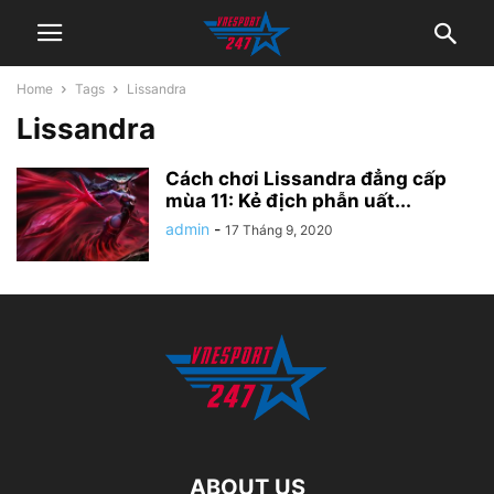
Home
Tags
Lissandra
Lissandra
Cách chơi Lissandra đẳng cấp
mùa 11: Kẻ địch phẫn uất...
admin
-
17 Tháng 9, 2020
ABOUT US