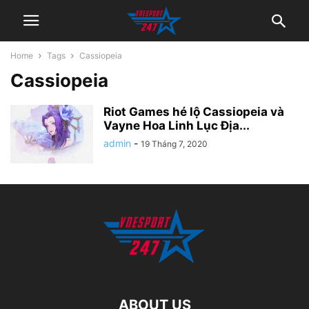
Home
Tags
Cassiopeia
Cassiopeia
Riot Games hé lộ Cassiopeia và
Vayne Hoa Linh Lục Địa...
admin
-
19 Tháng 7, 2020
ABOUT US