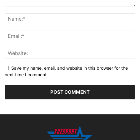
Save my name, email, and website in this browser for the
next time I comment.