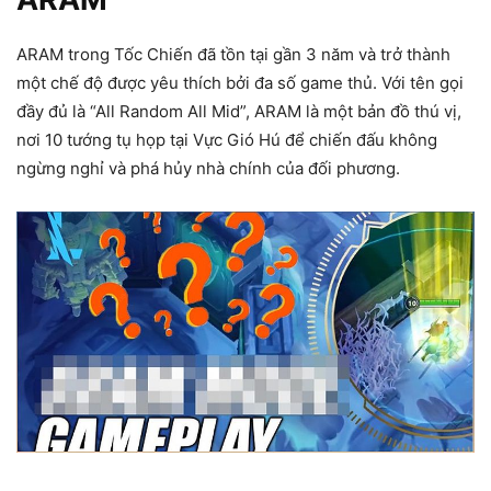
ARAM trong Tốc Chiến đã tồn tại gần 3 năm và trở thành
một chế độ được yêu thích bởi đa số game thủ. Với tên gọi
đầy đủ là “All Random All Mid”, ARAM là một bản đồ thú vị,
nơi 10 tướng tụ họp tại Vực Gió Hú để chiến đấu không
ngừng nghỉ và phá hủy nhà chính của đối phương.