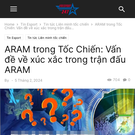
Home
Tin Esport
Tin tức Liên minh tốc chiến
ARAM trong Tốc
Chiến: Vấn đề về xúc xắc trong trận đấu...
Tin Esport
Tin tức Liên minh tốc chiến
ARAM trong Tốc Chiến: Vấn
đề về xúc xắc trong trận đấu
ARAM
704
0
By
-
5 Tháng 2, 2024