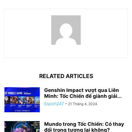
RELATED ARTICLES
Genshin Impact vượt qua Liên
Minh: Tốc Chiến để giành giải...
Esport247
-
21 Tháng 4, 2024
Mundo trong Tốc Chiến: Có thay
đổi trong tương lai không?