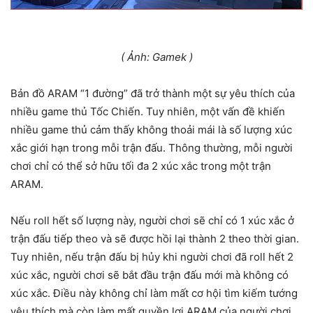
( Ảnh: Gamek )
Bản đồ ARAM “1 đường” đã trở thành một sự yêu thích của
nhiều game thủ Tốc Chiến. Tuy nhiên, một vấn đề khiến
nhiều game thủ cảm thấy không thoải mái là số lượng xúc
xắc giới hạn trong mỗi trận đấu. Thông thường, mỗi người
chơi chỉ có thể sở hữu tối đa 2 xúc xắc trong một trận
ARAM.
Nếu roll hết số lượng này, người chơi sẽ chỉ có 1 xúc xắc ở
trận đấu tiếp theo và sẽ được hồi lại thành 2 theo thời gian.
Tuy nhiên, nếu trận đấu bị hủy khi người chơi đã roll hết 2
xúc xắc, người chơi sẽ bắt đầu trận đấu mới mà không có
xúc xắc. Điều này không chỉ làm mất cơ hội tìm kiếm tướng
yêu thích mà còn làm mất quyền lợi ARAM của người chơi.