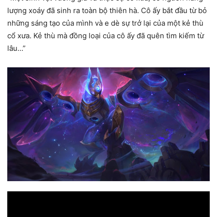
lượng xoáy đã sinh ra toàn bộ thiên hà. Cô ấy bắt đầu từ bỏ
những sáng tạo của mình và e dè sự trở lại của một kẻ thù
cổ xưa. Kẻ thù mà đồng loại của cô ấy đã quên tìm kiếm từ
lâu…”