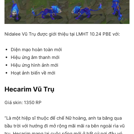
Nidalee Vũ Trụ được giới thiệu tại LMHT 10.24 PBE với:
Diện mạo hoàn toàn mới
Hiệu ứng âm thanh mới
Hiệu ứng hình ảnh mới
Hoạt ảnh biến về mới
Hecarim Vũ Trụ
Giá skin: 1350 RP
“Là một hiệp sĩ thuộc đế chế Nữ hoàng, anh ta băng qua
bầu trời với hướng đi mở rộng mãi mãi ra bên ngoài rìa vũ
trụ. Hecarim mang lại cuộc sống mới ở bất cứ nơi đâu vó