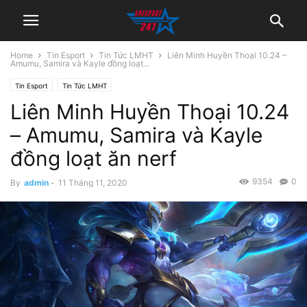
Home
Tin Esport
Tin Tức LMHT
Liên Minh Huyền Thoại 10.24 –
Amumu, Samira và Kayle đồng loạt...
Tin Esport
Tin Tức LMHT
Liên Minh Huyền Thoại 10.24
– Amumu, Samira và Kayle
đồng loạt ăn nerf
9354
0
By
admin
-
11 Tháng 11, 2020