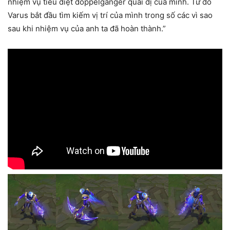
nhiệm vụ tiêu diệt doppelganger quái dị của mình. Từ đó
Varus bắt đầu tìm kiếm vị trí của mình trong số các vì sao
sau khi nhiệm vụ của anh ta đã hoàn thành.”