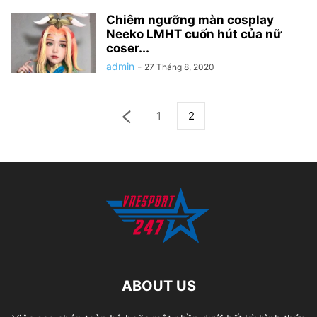
Chiêm ngưỡng màn cosplay
Neeko LMHT cuốn hút của nữ
coser...
admin
-
27 Tháng 8, 2020
1
2
ABOUT US